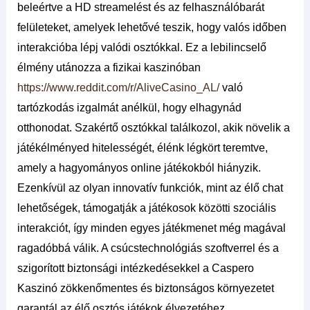
beleértve a HD streamelést és az felhasználóbarát
felületeket, amelyek lehetővé teszik, hogy valós időben
interakcióba lépj valódi osztókkal. Ez a lebilincselő
élmény utánozza a fizikai kaszinóban
https://www.reddit.com/r/AliveCasino_AL/
való
tartózkodás izgalmát anélkül, hogy elhagynád
otthonodat. Szakértő osztókkal találkozol, akik növelik a
játékélményed hitelességét, élénk légkört teremtve,
amely a hagyományos online játékokból hiányzik.
Ezenkívül az olyan innovatív funkciók, mint az élő chat
lehetőségek, támogatják a játékosok közötti szociális
interakciót, így minden egyes játékmenet még magával
ragadóbbá válik. A csúcstechnológiás szoftverrel és a
szigorított biztonsági intézkedésekkel a Caspero
Kaszinó zökkenőmentes és biztonságos környezetet
garantál az élő osztós játékok élvezetéhez.