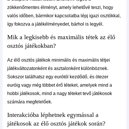
zökkenőmentes élményt, amely lehetővé teszi, hogy
valós időben, bármikor kapcsolatba lépj igazi osztókkal,
így fokozva a játékélményedet, bárhol is legyél.
Mik a legkisebb és maximális tétek az élő
osztós játékokban?
Az élő osztós játékok minimális és maximális tétjei
játékváltozatonként és asztalonként különböznek.
Sokszor találhatsz egy eurótól kezdődő, és ötezer
euróig vagy még többet érő téteket, amelyek mind a
hobbi játékosok, mind a nagy téteket tevő játékosok
számára megfelelőek.
Interakcióba léphetnek egymással a
játékosok az élő osztós játékok során?