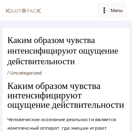
Skip
Menu
to
Main
content
Menu
Каким образом чувства
интенсифицируют ощущение
действительности
/
Uncategorized
Каким образом чувства
интенсифицируют
ощущение действительности
Человеческое осознание реальности является
комплексный аппарат, где эмоции играют