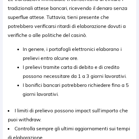
tradizionali attese bancari, ricevendo il denaro senza
superflue attese. Tuttavia, tieni presente che
potrebbero verificarsi ritardi di elaborazione dovuti a
verifiche o alle politiche del casinò.
In genere, i portafogli elettronici elaborano i
prelievi entro alcune ore.
I prelievi tramite carta di debito e di credito
possono necessitare da 1 a 3 giorni lavorativi.
I bonifici bancari potrebbero richiedere fino a 5
giorni lavorativi.
I limiti di prelievo possono impact sull’importo che
puoi withdraw.
Controlla sempre gli ultimi aggiornamenti sui tempi
di elaborazione.