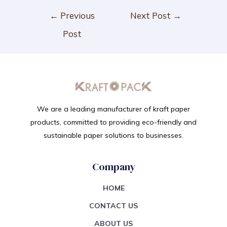
Post
←
Previous
Next Post
→
navigation
Post
We are a leading manufacturer of kraft paper
products, committed to providing eco-friendly and
sustainable paper solutions to businesses.
Company
HOME
CONTACT US
ABOUT US