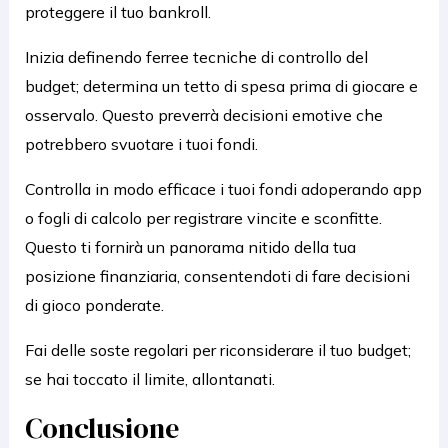
proteggere il tuo bankroll.
Inizia definendo ferree tecniche di controllo del
budget; determina un tetto di spesa prima di giocare e
osservalo. Questo preverrà decisioni emotive che
potrebbero svuotare i tuoi fondi.
Controlla in modo efficace i tuoi fondi adoperando app
o fogli di calcolo per registrare vincite e sconfitte.
Questo ti fornirà un panorama nitido della tua
posizione finanziaria, consentendoti di fare decisioni
di gioco ponderate.
Fai delle soste regolari per riconsiderare il tuo budget;
se hai toccato il limite, allontanati.
Conclusione