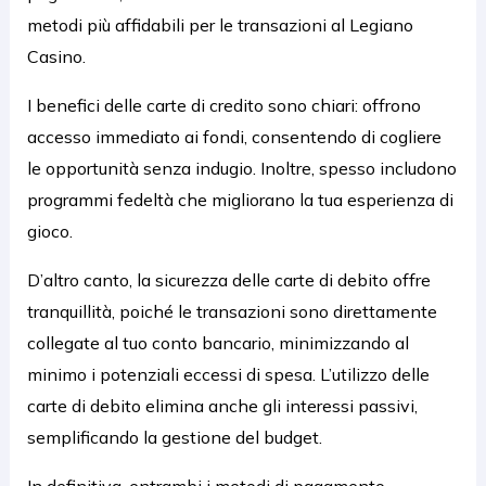
metodi più affidabili per le transazioni al Legiano
Casino.
I benefici delle carte di credito sono chiari: offrono
accesso immediato ai fondi, consentendo di cogliere
le opportunità senza indugio. Inoltre, spesso includono
programmi fedeltà che migliorano la tua esperienza di
gioco.
D’altro canto, la sicurezza delle carte di debito offre
tranquillità, poiché le transazioni sono direttamente
collegate al tuo conto bancario, minimizzando al
minimo i potenziali eccessi di spesa. L’utilizzo delle
carte di debito elimina anche gli interessi passivi,
semplificando la gestione del budget.