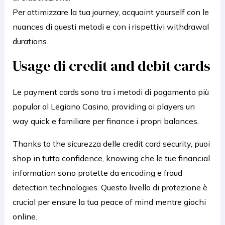
Per ottimizzare la tua journey, acquaint yourself con le
nuances di questi metodi e con i rispettivi withdrawal
durations.
Usage di credit and debit cards
Le payment cards sono tra i metodi di pagamento più
popular al Legiano Casino, providing ai players un
way quick e familiare per finance i propri balances.
Thanks to the sicurezza delle credit card security, puoi
shop in tutta confidence, knowing che le tue financial
information sono protette da encoding e fraud
detection technologies. Questo livello di protezione è
crucial per ensure la tua peace of mind mentre giochi
online.