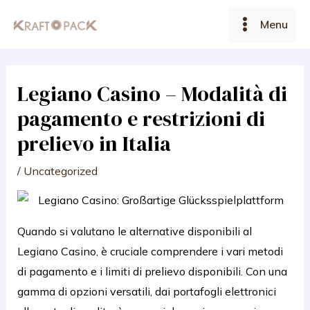
Skip
Menu
to
Main
content
Menu
Legiano Casino – Modalità di
pagamento e restrizioni di
prelievo in Italia
/
Uncategorized
Quando si valutano le alternative disponibili al
Legiano Casino, è cruciale comprendere i vari metodi
di pagamento e i limiti di prelievo disponibili. Con una
gamma di opzioni versatili, dai portafogli elettronici